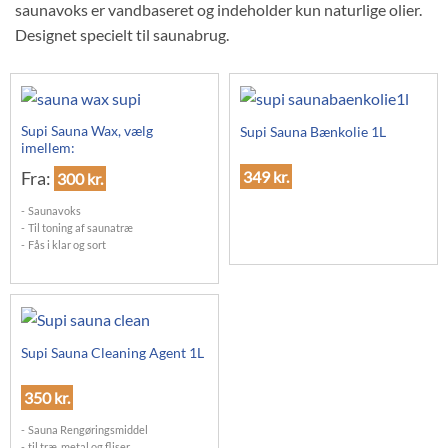
saunavoks er vandbaseret og indeholder kun naturlige olier.
Designet specielt til saunabrug.
Supi Sauna Wax, vælg
Supi Sauna Bænkolie 1L
imellem:
Fra:
349
kr.
300
kr.
Saunavoks
Til toning af saunatræ
Fås i klar og sort
Supi Sauna Cleaning Agent 1L
350
kr.
Sauna Rengøringsmiddel
til træ, metal og fliser.