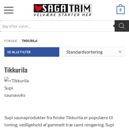
Fortsæt
0
til
indhold
Products
search
FORSIDE
/
TIKKURILA
FILTER
Tikkurila
Supi saunaprodukter fra finske Tikkurila er populære til
toning, vedligehold af gammelt træ samt rengøring. Supi