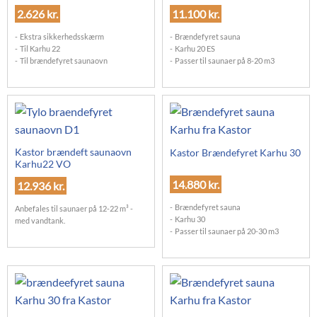
2.626
kr.
11.100
kr.
Ekstra sikkerhedsskærm
Brændefyret sauna
Til Karhu 22
Karhu 20 ES
Til brændefyret saunaovn
Passer til saunaer på 8-20 m3
Kastor brændeft saunaovn
Kastor Brændefyret Karhu 30
Karhu22 VO
14.880
kr.
12.936
kr.
Brændefyret sauna
Anbefales til saunaer på 12-22 m³ -
Karhu 30
med vandtank.
Passer til saunaer på 20-30 m3