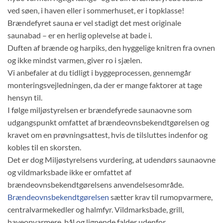
ved søen, i haven eller i sommerhuset, er i topklasse!
Brændefyret sauna er vel stadigt det mest originale
saunabad – er en herlig oplevelse at bade i.
Duften af brænde og harpiks, den hyggelige knitren fra ovnen
og ikke mindst varmen, giver ro i sjælen.
Vi anbefaler at du tidligt i byggeprocessen, gennemgår
monteringsvejledningen, da der er mange faktorer at tage
hensyn til.
I følge miljøstyrelsen er brændefyrede saunaovne som
udgangspunkt omfattet af brændeovnsbekendtgørelsen og
kravet om en prøvningsattest, hvis de tilsluttes indenfor og
kobles til en skorsten.
Det er dog Miljøstyrelsens vurdering, at udendørs saunaovne
og vildmarksbade ikke er omfattet af
brændeovnsbekendtgørelsens anvendelsesområde.
Brændeovnsbekendtgørelsen
sætter krav til rumopvarmere,
centralvarmekedler og halmfyr. Vildmarksbade, grill,
haveopvarmere, bål og lignende falder udenfor