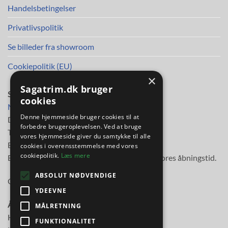
Handelsbetingelser
Privatlivspolitik
Se billeder fra showroom
Cookiepolitik (EU)
×
Sagatrim.dk bruger
SAGA TRIM APS
cookies
Mileparken 30
Denne hjemmeside bruger cookies til at
DK-2730 Herlev
forbedre brugeroplevelsen. Ved at bruge
Telefon
38 11 48 11
vores hjemmeside giver du samtykke til alle
E-mail:
info@sagatrim.dk
cookies i overensstemmelse med vores
cookiepolitik.
Læs mere
E-mail besvares normalt inden for 3 timer i vores åbningstid.
ABSOLUT NØDVENDIGE
Cvr-nr: 89613817
YDEEVNE
Åbningstider:
MÅLRETNING
Hverdage kl. 10.00-17.30
FUNKTIONALITET