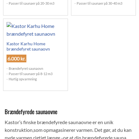
Passer til saunaer på 20-30 m3
Passer til saunaer på 30-40 m3
Kastor Karhu Home
brændefyret saunaovn
6.000
kr.
Brændefyret saunaovn
Passer til saunaer på 8-12 m3
Hurtig opvarmning
Brændefyrede saunaovne
Kastor’s finske brændefyrede saunaovne er en unik
konstruktion,som opmagasinerer varmen. Det gør, at du kan
nyde varmen rigtigt længe -og at din brændefyrede sauna