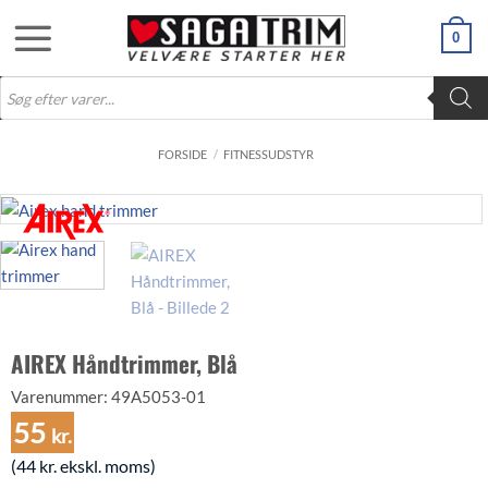
Fortsæt
0
til
indhold
Products
search
FORSIDE
/
FITNESSUDSTYR
AIREX Håndtrimmer, Blå
Varenummer:
49A5053-01
55
kr.
(
44
kr.
ekskl. moms)