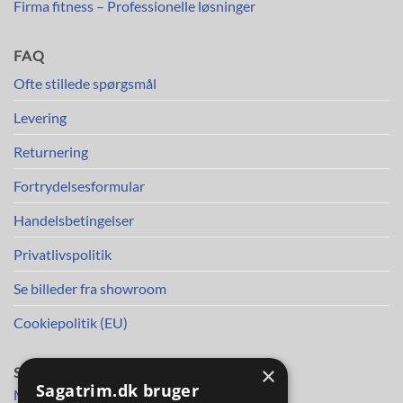
Firma fitness – Professionelle løsninger
FAQ
Ofte stillede spørgsmål
Levering
Returnering
Fortrydelsesformular
Handelsbetingelser
Privatlivspolitik
Se billeder fra showroom
Cookiepolitik (EU)
×
SAGA TRIM APS
Sagatrim.dk bruger
Mileparken 30