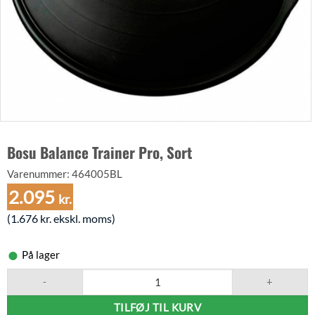
Bosu Balance Trainer Pro, Sort
Varenummer:
464005BL
2.095
kr.
(
1.676
kr.
ekskl. moms)
På lager
Bosu Balance Trainer Pro, Sort antal
TILFØJ TIL KURV