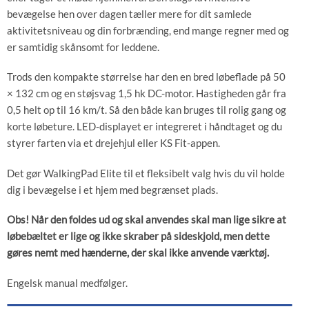
bevægelse hen over dagen tæller mere for dit samlede
aktivitetsniveau og din forbrænding, end mange regner med og
er samtidig skånsomt for leddene.
Trods den kompakte størrelse har den en bred løbeflade på 50
× 132 cm og en støjsvag 1,5 hk DC-motor. Hastigheden går fra
0,5 helt op til 16 km/t. Så den både kan bruges til rolig gang og
korte løbeture. LED-displayet er integreret i håndtaget og du
styrer farten via et drejehjul eller KS Fit-appen.
Det gør WalkingPad Elite til et fleksibelt valg hvis du vil holde
dig i bevægelse i et hjem med begrænset plads.
Obs! Når den foldes ud og skal anvendes skal man lige sikre at
løbebæltet er lige og ikke skraber på sideskjold, men dette
gøres nemt med hænderne, der skal ikke anvende værktøj.
Engelsk manual medfølger.