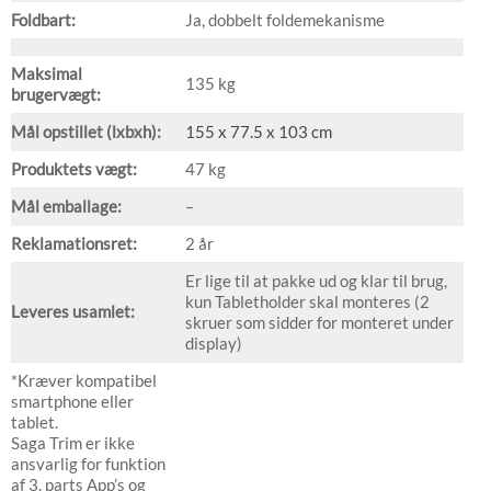
Foldbart:
Ja, dobbelt foldemekanisme
Maksimal
135 kg
brugervægt:
Mål opstillet (lxbxh):
155 x 77.5 x 103 cm
Produktets vægt:
47 kg
Mål emballage:
–
Reklamationsret:
2 år
Er lige til at pakke ud og klar til brug,
kun Tabletholder skal monteres (2
Leveres usamlet:
skruer som sidder for monteret under
display)
*Kræver kompatibel
smartphone eller
tablet.
Saga Trim er ikke
ansvarlig for funktion
af 3. parts App’s og