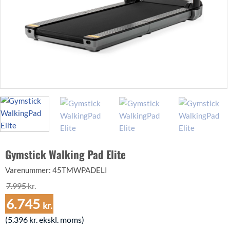
Gymstick Walking Pad Elite
Varenummer:
45TMWPADELI
7.995
kr.
Den
6.745
kr.
oprindelige
Den
(
5.396
kr.
ekskl. moms)
pris
aktuelle