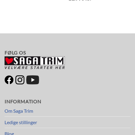
oprindelige
Den
pris
aktuelle
var:
pris
13.995 kr..
er:
11.995 kr..
FØLG OS
INFORMATION
Om Saga Trim
Ledige stillinger
Blog