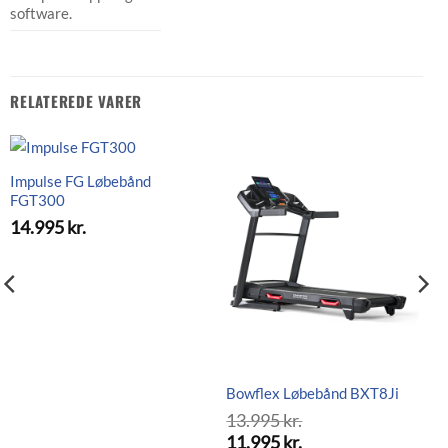
software.
RELATEREDE VARER
Impulse FG Løbebånd
FGT300
14.995
kr.
Bowflex Løbebånd BXT8Ji
13.995
kr.
Den
11.995
kr.