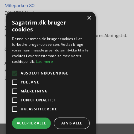
Mileparken 30
DK-2730 Herlev
×
Telefon
38 11 48 11
Sagatrim.dk bruger
E-mail:
info@sagatrim.dk
cookies
E-mail besvares normalt inden for 3 timer i vores åbningstid.
Denne hjemmeside bruger cookies til at
forbedre brugeroplevelsen. Ved at bruge
Cvr-nr: 89613817
vores hjemmeside giver du samtykke til alle
cookies i overensstemmelse med vores
cookiepolitik.
Læs mere
Åbningstider:
Hverdage kl. 10.00-17.30
ABSOLUT NØDVENDIGE
Lørdag kl. 10.00-14.00
YDEEVNE
MÅLRETNING
FUNKTIONALITET
UKLASSIFICEREDE
ACCEPTER ALLE
AFVIS ALLE