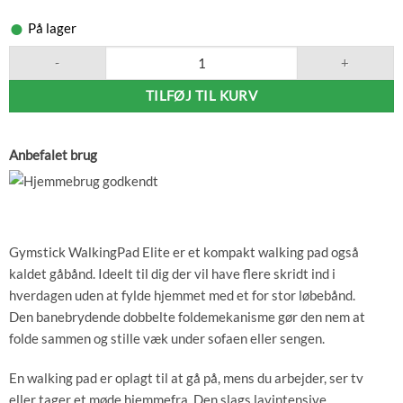
var:
pris
7.995 kr..
På lager
er:
6.745 kr..
Gymstick Walking Pad Elite antal
TILFØJ TIL KURV
Anbefalet brug
Gymstick WalkingPad Elite er et kompakt walking pad også
kaldet gåbånd. Ideelt til dig der vil have flere skridt ind i
hverdagen uden at fylde hjemmet med et for stor løbebånd.
Den banebrydende dobbelte foldemekanisme gør den nem at
folde sammen og stille væk under sofaen eller sengen.
En walking pad er oplagt til at gå på, mens du arbejder, ser tv
eller tager et møde hjemmefra. Den slags lavintensive