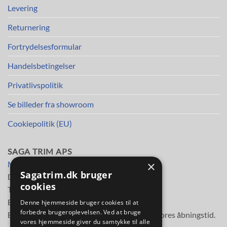
Levering
Returnering
Fortrydelsesformular
Handelsbetingelser
Privatlivspolitik
Se billeder fra showroom
Cookiepolitik (EU)
SAGA TRIM APS
×
Mileparken 30
Sagatrim.dk bruger
DK-2730 Herlev
cookies
Telefon
38 11 48 11
E-mail:
info@sagatrim.dk
Denne hjemmeside bruger cookies til at
forbedre brugeroplevelsen. Ved at bruge
E-mail besvares normalt inden for 3 timer i vores åbningstid.
vores hjemmeside giver du samtykke til alle