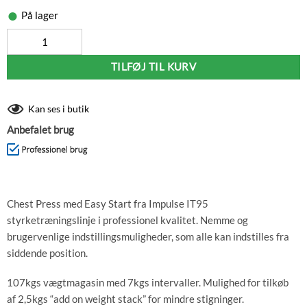
På lager
Impulse IT95 Chest Press, Sort antal
TILFØJ TIL KURV
Kan ses i butik
Anbefalet brug
Chest Press med Easy Start fra Impulse IT95
styrketræningslinje i professionel kvalitet. Nemme og
brugervenlige indstillingsmuligheder, som alle kan indstilles fra
siddende position.
107kgs vægtmagasin med 7kgs intervaller. Mulighed for tilkøb
af 2,5kgs “add on weight stack” for mindre stigninger.