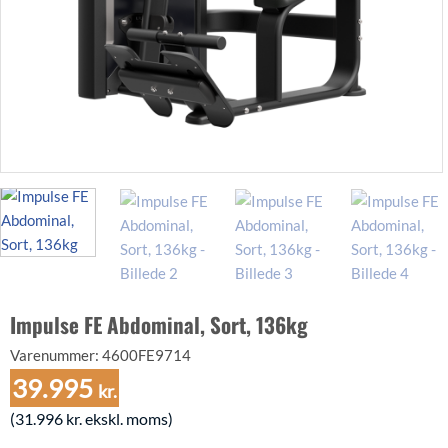
Impulse FE Abdominal, Sort, 136kg
Varenummer:
4600FE9714
39.995
kr.
(
31.996
kr.
ekskl. moms)