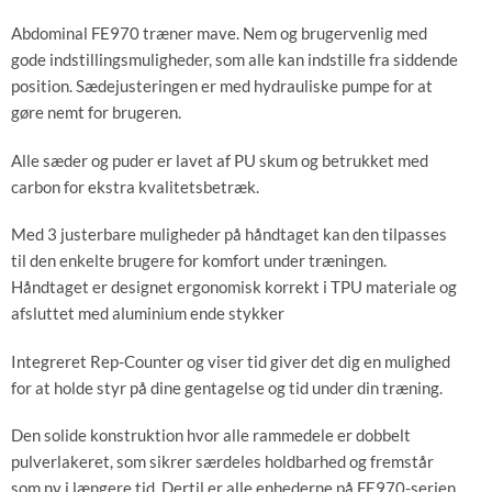
Abdominal FE970 træner mave. Nem og brugervenlig med
gode indstillingsmuligheder, som alle kan indstille fra siddende
position. Sædejusteringen er med hydrauliske pumpe for at
gøre nemt for brugeren.
Alle sæder og puder er lavet af PU skum og betrukket med
carbon for ekstra kvalitetsbetræk.
Med 3 justerbare muligheder på håndtaget kan den tilpasses
til den enkelte brugere for komfort under træningen.
Håndtaget er designet ergonomisk korrekt i TPU materiale og
afsluttet med aluminium ende stykker
Integreret Rep-Counter og viser tid giver det dig en mulighed
for at holde styr på dine gentagelse og tid under din træning.
Den solide konstruktion hvor alle rammedele er dobbelt
pulverlakeret, som sikrer særdeles holdbarhed og fremstår
som ny i længere tid. Dertil er alle enhederne på FE970-serien