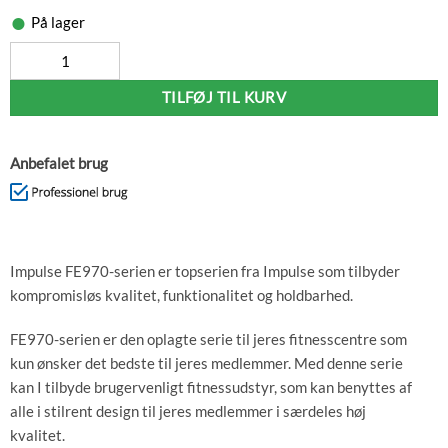
På lager
Impulse FE Abdominal, Sort, 136kg antal
TILFØJ TIL KURV
Anbefalet brug
Impulse FE970-serien er topserien fra Impulse som tilbyder
kompromisløs kvalitet, funktionalitet og holdbarhed.
FE970-serien er den oplagte serie til jeres fitnesscentre som
kun ønsker det bedste til jeres medlemmer. Med denne serie
kan I tilbyde brugervenligt fitnessudstyr, som kan benyttes af
alle i stilrent design til jeres medlemmer i særdeles høj
kvalitet.