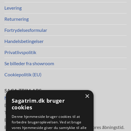
Levering
Returnering
Fortrydelsesformular
Handelsbetingelser
Privatlivspolitik
Se billeder fra showroom
Cookiepolitik (EU)
SAGA TRIM APS
×
Mileparken 30
Sagatrim.dk bruger
DK-2730 Herlev
cookies
Telefon
38 11 48 11
Denne hjemmeside bruger cookies til at
E-mail:
info@sagatrim.dk
forbedre brugeroplevelsen. Ved at bruge
E-mail besvares normalt inden for 3 timer i vores åbningstid.
vores hjemmeside giver du samtykke til alle