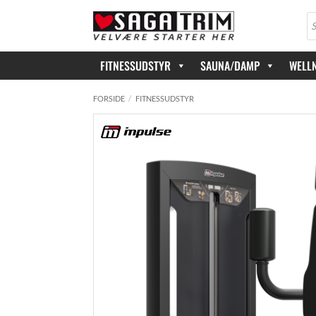
Fortsæt
Pr
til
se
indhold
FITNESSUDSTYR
SAUNA/DAMP
WELL
FORSIDE
/
FITNESSUDSTYR