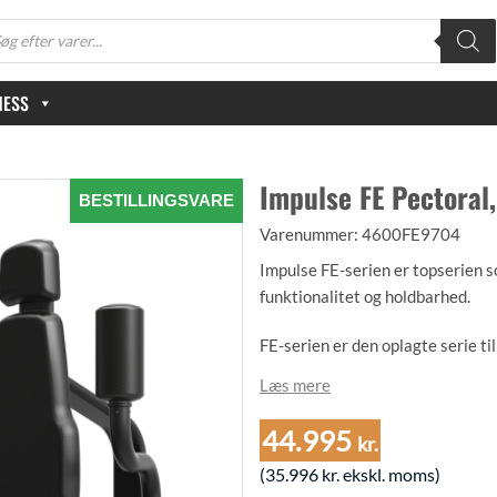
oducts
arch
NESS
Impulse FE Pectoral,
BESTILLINGSVARE
Varenummer:
4600FE9704
Impulse FE-serien er topserien s
funktionalitet og holdbarhed.
FE-serien er den oplagte serie ti
til jeres medlemmer. Med denne s
Læs mere
som kan benyttes af alle i stilren
44.995
kr.
Impulse FE Pectoral træner din 
en sikker måde som sikre optima
(
35.996
kr.
ekskl. moms)