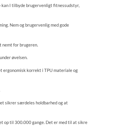
erien designet med en kombination af Kevlar-
 kan I tilbyde brugervenligt fitnessudstyr,
er testet op til 300.000 gange. Det er med til
brugerfrekvens i et fitnesscenter.
æning. Nem og brugervenlig med gode
t 2,5 kg add on for mindre spring i vægtene
for den enkelte bruger.
t nemt for brugeren.
under øvelsen.
55 x 149cm (L x B x H) Totalvægt: 166,2 kg
et ergonomisk korrekt i TPU materiale og
.
et sikrer særdeles holdbarhed og at
t op til 300.000 gange. Det er med til at sikre