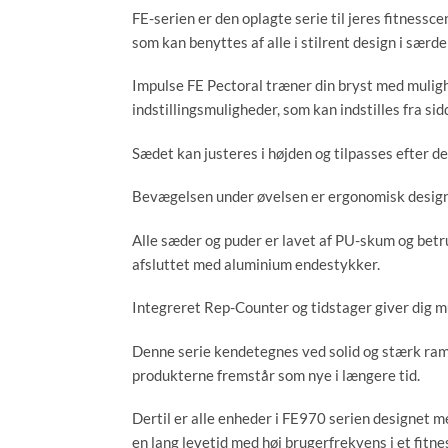
FE-serien er den oplagte serie til jeres fitness
som kan benyttes af alle i stilrent design i særdel
Impulse FE Pectoral træner din bryst med mulig
indstillingsmuligheder, som kan indstilles fra si
Sædet kan justeres i højden og tilpasses efter d
Bevægelsen under øvelsen er ergonomisk designe
Alle sæder og puder er lavet af PU-skum og bet
afsluttet med aluminium endestykker.
Integreret Rep-Counter og tidstager giver dig mu
Denne serie kendetegnes ved solid og stærk ram
produkterne fremstår som nye i længere tid.
Dertil er alle enheder i FE970 serien designet m
en lang levetid med høj brugerfrekvens i et fitne