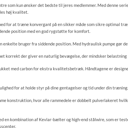
Dertil er alle enheder i FE970 s
centre som kun ønsker det bedste til jeres medlemmer. Med denne serie
bælter og high-end stålwire, som 
es høj kvalitet.
at sikre en lang levetid med høj 
hed for at træne konvergant på en sikker måde som sikre optimal tr
136 kg vægtmagasin og integrere
ddende position med en god rygstøtte for komfort.
samt bedre tilpasning af vægten 
en enkelte bruger fra siddende position. Med hydraulisk pumpe gør de
Pectoral aktiverer din bryst.
t korrekt der giver en naturlig bevægelse, der mindsker belastning 
Produktets dimensioner: 120 x 1
rukket med carbon for ekstra kvalitetsbetræk. Håndtagene er design
Engelsk manual medfølger.
lighed for at holde styr på dine gentagelser og tid under din træning
me konstruktion, hvor alle rammedele er dobbelt pulverlakeret hvilk
ed en kombination af Kevlar-bælter og high-end stålwire, som er teste
sscenter.