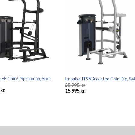
 FE Chin/Dip Combo, Sort,
Impulse IT95 Assisted Chin Dip, Sø
25.995
kr.
Den
5
kr.
15.995
kr.
oprindelige
Den
pris
aktuelle
var:
pris
25.995 kr..
er:
15.995 kr..