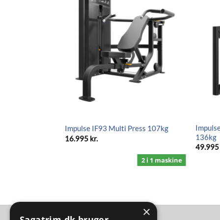
uat/Leg Press
Impulse
Impulse IF93 Multi Press 107kg
136kg
16.995
kr.
49.99
2 i 1 maskine
×
Sagatrim.dk bruger