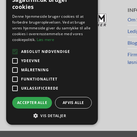
cookies
FØLG OS
IN
Denne hjemmeside bruger cookies til at
Om 
forbedre brugeroplevelsen. Ved at bruge
vores hjemmeside giver du samtykke til alle
Ledi
cookies i overensstemmelse med vores
cookiepolitik.
Læs mere
Blog
ABSOLUT NØDVENDIGE
Firm
YDEEVNE
løsn
MÅLRETNING
FUNKTIONALITET
UKLASSIFICEREDE
ACCEPTER ALLE
AFVIS ALLE
VIS DETALJER