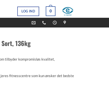
0
LOG IND
 Sort, 136kg
om tilbyder kompromisløs kvalitet,
l jeres fitnesscentre som kun ønsker det bedste
erie kan I tilbyde brugervenligt fitnessudstyr,
t design i særdeles høj kvalitet.
bryst med mulighed for at træne konvergant på
l træning. Nem og brugervenlig med gode