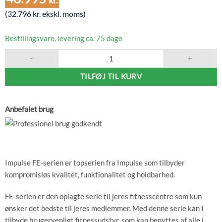
kr.
(
32.796
kr.
ekskl. moms)
Bestillingsvare, levering ca. 75 dage
Impulse FE Prone Leg Curl, Sort, 136kg antal
TILFØJ TIL KURV
Anbefalet brug
Impulse FE-serien er topserien fra Impulse som tilbyder
kompromisløs kvalitet, funktionalitet og holdbarhed.
FE-serien er den oplagte serie til jeres fitnesscentre som kun
ønsker det bedste til jeres medlemmer. Med denne serie kan I
tilbyde brugervenligt fitnessudstyr, som kan benyttes af alle i