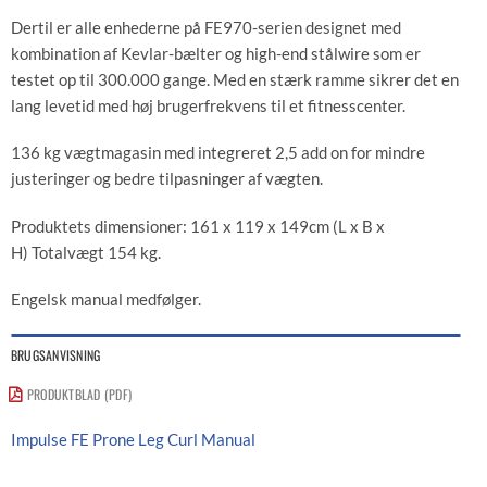
Dertil er alle enhederne på FE970-serien designet med
kombination af Kevlar-bælter og high-end stålwire som er
testet op til 300.000 gange. Med en stærk ramme sikrer det en
lang levetid med høj brugerfrekvens til et fitnesscenter.
136 kg vægtmagasin med integreret 2,5 add on for mindre
justeringer og bedre tilpasninger af vægten.
Produktets dimensioner: 161 x 119 x 149cm (L x B x
H) Totalvægt 154 kg.
Engelsk manual medfølger.
BRUGSANVISNING
PRODUKTBLAD (PDF)
Impulse FE Prone Leg Curl Manual