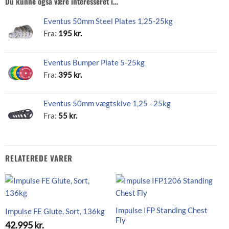
Du kunne også være interesseret i…
Eventus 50mm Steel Plates 1,25-25kg
Fra:
195
kr.
Eventus Bumper Plate 5-25kg
Fra:
395
kr.
Eventus 50mm vægtskive 1,25 - 25kg
Fra:
55
kr.
RELATEREDE VARER
Impulse IFP Standing Chest
Impulse FE Glute, Sort, 136kg
Fly
42.995
kr.