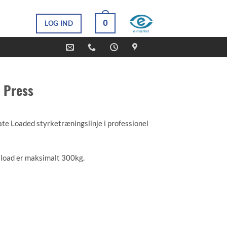
0
LOG IND
 Press
ate Loaded styrketræningslinje i professionel
 load er maksimalt 300kg.
 til opbevaring af skiver.
smuligheder. Maskinen købes usamlet, indhent
lling.