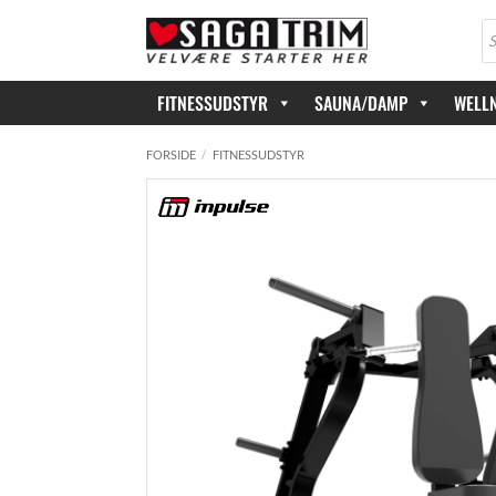
Fortsæt
Pr
til
se
indhold
FITNESSUDSTYR
SAUNA/DAMP
WELL
FORSIDE
/
FITNESSUDSTYR