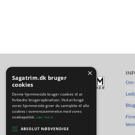
×
FØLG OS
IN
Sagatrim.dk bruger
Om 
cookies
Ledi
Denne hjemmeside bruger cookies til at
forbedre brugeroplevelsen. Ved at bruge
Blog
vores hjemmeside giver du samtykke til alle
cookies i overensstemmelse med vores
Firm
cookiepolitik.
Læs mere
løsn
ABSOLUT NØDVENDIGE