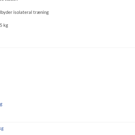
ilbyder isolateral træning
5 kg
kg
kg