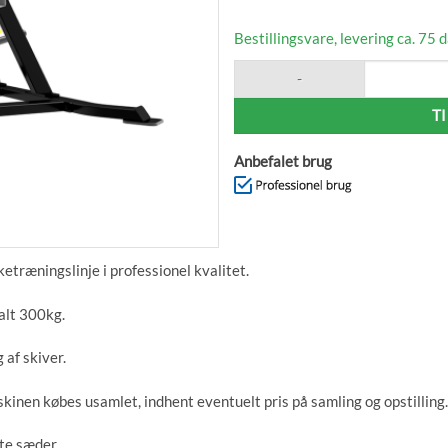
Shoulder Press leveres med sor
Bestillingsvare, levering ca. 75 
Shoulder Press aktiverer skuldre 
Impulse SL Shoulder Press antal
155,8 x 181,8 x 148,7 (LxBxH) /
T
Engelsk manual medfølger.
Anbefalet brug
etræningslinje i professionel kvalitet.
alt 300kg.
 af skiver.
kinen købes usamlet, indhent eventuelt pris på samling og opstilling.
te sæder.