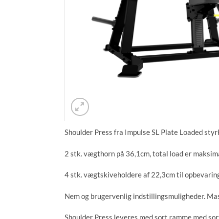
Shoulder Press fra Impulse SL Plate Loaded styrk
2 stk. vægthorn på 36,1cm, total load er maksim
4 stk. vægtskiveholdere af 22,3cm til opbevaring
Nem og brugervenlig indstillingsmuligheder. Mas
Shoulder Press leveres med sort ramme med sor