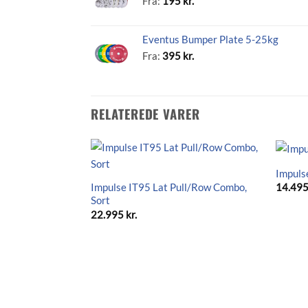
Fra:
195
kr.
Eventus Bumper Plate 5-25kg
Fra:
395
kr.
RELATEREDE VARER
Impuls
Impulse IT95 Lat Pull/Row Combo,
14.49
Sort
22.995
kr.