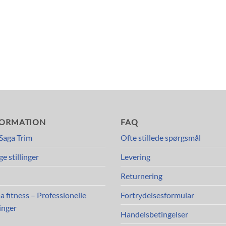
FORMATION
FAQ
Saga Trim
Ofte stillede spørgsmål
ge stillinger
Levering
Returnering
a fitness – Professionelle
Fortrydelsesformular
inger
Handelsbetingelser