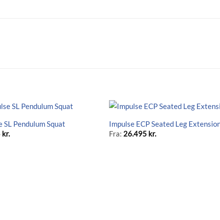
e SL Pendulum Squat
Impulse ECP Seated Leg Extensio
5
kr.
Fra:
26.495
kr.