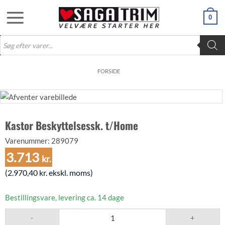
Fortsæt
0
til
indhold
Products
search
FORSIDE
Kastor Beskyttelsessk. t/Home
Varenummer:
289079
3.713
kr.
(
2.970,40
kr.
ekskl. moms)
Bestillingsvare, levering ca. 14 dage
Kastor Beskyttelsessk. t/Home antal