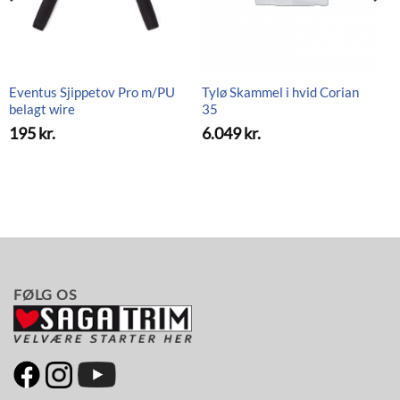
Eventus Sjippetov Pro m/PU
Tylø Skammel i hvid Corian
belagt wire
35
195
kr.
6.049
kr.
FØLG OS