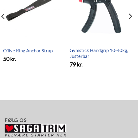
Gymstick Handgrip 10-40kg,
O’live Ring Anchor Strap
Justerbar
50
kr.
79
kr.
FØLG OS