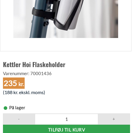
Kettler Hoi Flaskeholder
Varenummer:
70001436
235
kr.
(
188
kr.
ekskl. moms)
På lager
Kettler Hoi Flaskeholder antal
TILFØJ TIL KURV