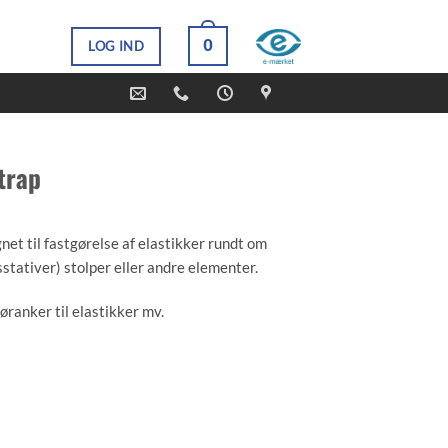
0
LOG IND
trap
net til fastgørelse af elastikker rundt om
stativer) stolper eller andre elementer.
ranker til elastikker mv.
ille øje i den ene ende og et stort i den anden.