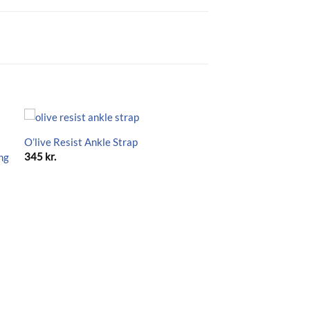
O’live Resist Ankle Strap
345
kr.
ong