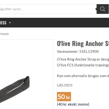
oducts
arch
NESS
TIKKER
O'live Ring Anchor S
Varenummer:
55EL13900
O’live Ring Anchor Strap er desig
O’live FCS (funktionelle trænings
Kan som alternativ bruges som dø
Læs mere
Produktet er 45cm lang og har et l
50
Produktet vejer 0,02kg
kr.
(
40
kr.
ekskl. moms)