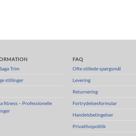
FORMATION
FAQ
Saga Trim
Ofte stillede spørgsmål
ge stillinger
Levering
Returnering
a fitness – Professionelle
Fortrydelsesformular
inger
Handelsbetingelser
Privatlivspolitik