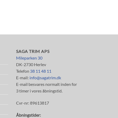
SAGA TRIM APS
Mileparken 30
DK-2730 Herlev
Telefon
38 11 48 11
E-mail:
info@sagatrim.dk
E-mail besvares normalt inden for
3 timer i vores åbningstid.
Cvr-nr: 89613817
Åbningstider: