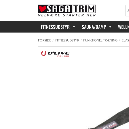
Fortsæt
Pr
til
se
indhold
FITNESSUDSTYR
SAUNA/DAMP
WELL
FORSIDE
/
FITNESSUDSTYR
/
FUNKTIONEL TRÆNING
/
ELAS