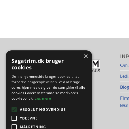
×
FØLG OS
IN
Sagatrim.dk bruger
Om 
cookies
Ledi
Denne hjemmeside bruger cookies til at
forbedre brugeroplevelsen. Ved at bruge
Blog
vores hjemmeside giver du samtykke til alle
cookies i overensstemmelse med vores
Firm
cookiepolitik.
Læs mere
løsn
ABSOLUT NØDVENDIGE
YDEEVNE
MÅLRETNING