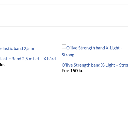
Elastic Band 2,5 m Let – X hård
5
kr.
O’live Strength band X-Light – Str
Fra:
150
kr.