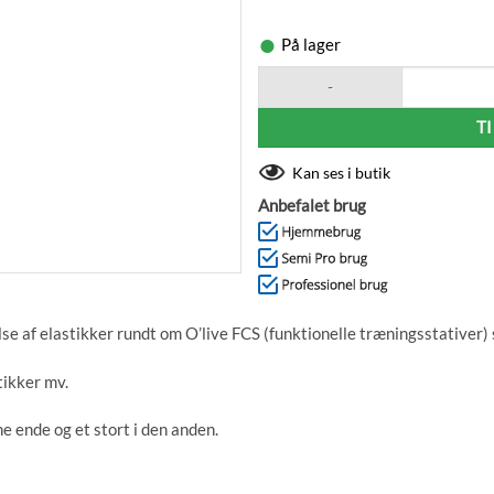
På lager
O'live Ring Anchor Strap antal
T
Kan ses i butik
Anbefalet brug
lse af elastikker rundt om O’live FCS (funktionelle træningsstativer) 
tikker mv.
ne ende og et stort i den anden.