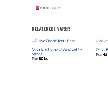
PRODUKTBLAD (PDF)
RELATEREDE VARER
Olive Elastic Textil Band Light –
O’live 
Strong
Fra:
4
Fra:
80
kr.
Light- X-Strong