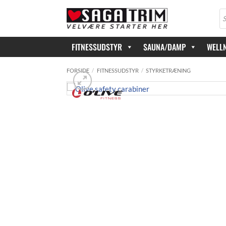
Fortsæt
Pr
til
se
indhold
FITNESSUDSTYR
SAUNA/DAMP
WELL
FORSIDE
/
FITNESSUDSTYR
/
STYRKETRÆNING