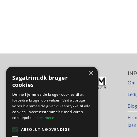
 / Glute Bench
×
FØLG OS
IN
Sagatrim.dk bruger
Om 
cookies
Ledi
Denne hjemmeside bruger cookies til at
forbedre brugeroplevelsen. Ved at bruge
Blog
vores hjemmeside giver du samtykke til alle
cookies i overensstemmelse med vores
Firm
cookiepolitik.
Læs mere
løsn
ABSOLUT NØDVENDIGE