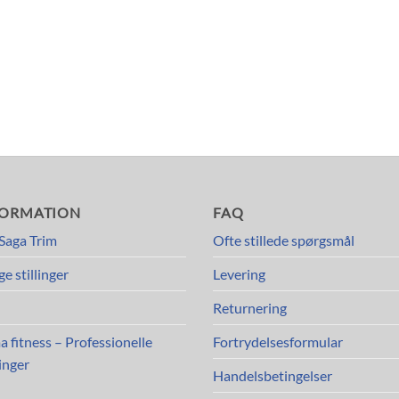
FORMATION
FAQ
Saga Trim
Ofte stillede spørgsmål
ge stillinger
Levering
Returnering
a fitness – Professionelle
Fortrydelsesformular
inger
Handelsbetingelser