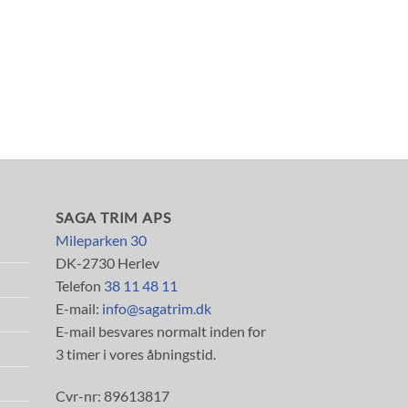
SAGA TRIM APS
Mileparken 30
DK-2730 Herlev
Telefon
38 11 48 11
E-mail:
info@sagatrim.dk
E-mail besvares normalt inden for
3 timer i vores åbningstid.
Cvr-nr: 89613817