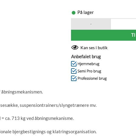
På lager
Måler 110 mm i højde og 62 mm 
O'live Safety Carabiner antal
T
Kan ses i butik
Anbefalet brug
af åbningsmekanismen.
oksesække, suspensiontrainers/slyngetrænere mv.
N = ca. 713 kg ved åbningsmekanisme.
nale bjergbestignings og klatringsorganisation.