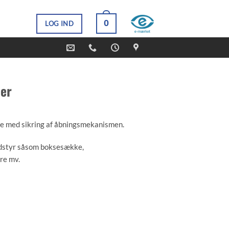
0
LOG IND
ner
ve med sikring af åbningsmekanismen.
udstyr såsom boksesække,
re mv.
243 kg dog 7 kN = ca. 713 kg ved
r den internationale bjergbestignings og