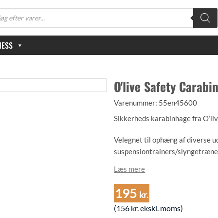
oducts
arch
NESS
O'live Safety Carabi
Varenummer:
55en45600
Sikkerheds karabinhage fra O’li
Velegnet til ophæng af diverse 
suspensiontrainers/slyngetræne
Læs mere
Har brudstyrke på 22 kN = ca. 2.
åbningsmekanisme.
195
kr.
Kvalitetsmærket med UIAA som e
(
156
kr.
ekskl. moms)
klatringsorganisation.