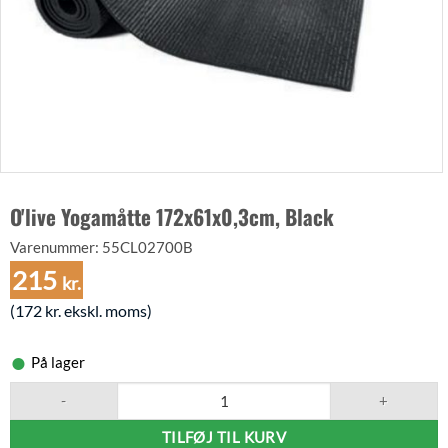
O'live Yogamåtte 172x61x0,3cm, Black
Varenummer:
55CL02700B
215
kr.
(
172
kr.
ekskl. moms)
På lager
O'live Yogamåtte 172x61x0,3cm, Black antal
TILFØJ TIL KURV