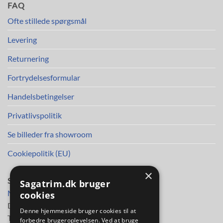
FAQ
Ofte stillede spørgsmål
Levering
Returnering
Fortrydelsesformular
Handelsbetingelser
Privatlivspolitik
Se billeder fra showroom
Cookiepolitik (EU)
×
SAGA TRIM APS
Sagatrim.dk bruger
Mileparken 30
cookies
DK-2730 Herlev
Denne hjemmeside bruger cookies til at
Telefon
38 11 48 11
forbedre brugeroplevelsen. Ved at bruge