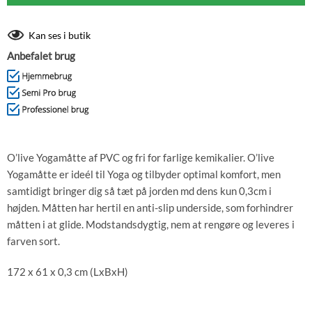
Kan ses i butik
Anbefalet brug
O’live Yogamåtte af PVC og fri for farlige kemikalier. O’live
Yogamåtte er ideél til Yoga og tilbyder optimal komfort, men
samtidigt bringer dig så tæt på jorden md dens kun 0,3cm i
højden. Måtten har hertil en anti-slip underside, som forhindrer
måtten i at glide. Modstandsdygtig, nem at rengøre og leveres i
farven sort.
172 x 61 x 0,3 cm (LxBxH)