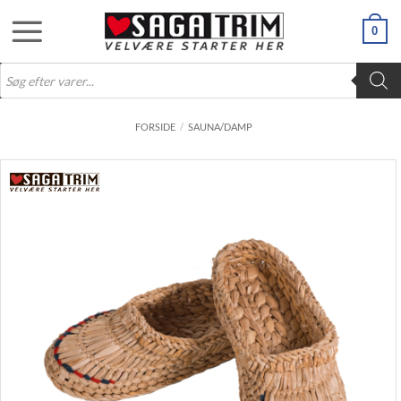
Fortsæt
0
til
indhold
Products
search
FORSIDE
/
SAUNA/DAMP