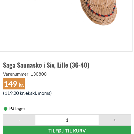
Saga Saunasko i Siv, Lille (36-40)
Varenummer:
130800
149
kr.
(
119,20
kr.
ekskl. moms)
På lager
Saga Saunasko i Siv, Lille (36-40) antal
TILFØJ TIL KURV