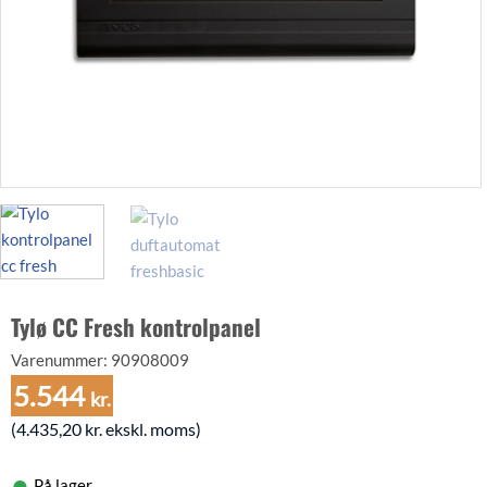
Tylø CC Fresh kontrolpanel
Varenummer:
90908009
5.544
kr.
(
4.435,20
kr.
ekskl. moms)
På lager