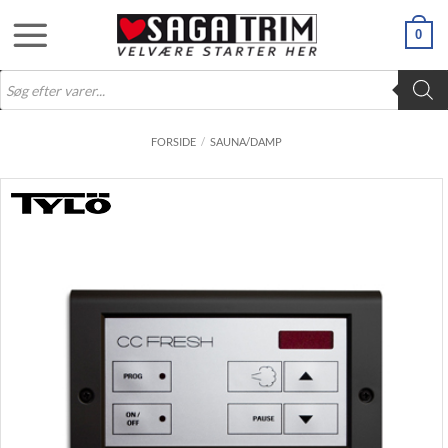
Fortsæt
0
til
indhold
Products
search
FORSIDE
/
SAUNA/DAMP