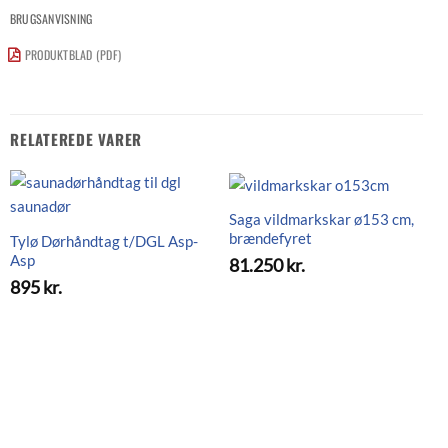
BRUGSANVISNING
PRODUKTBLAD (PDF)
RELATEREDE VARER
Saga vildmarkskar ø153 cm,
brændefyret
Tylø Dørhåndtag t/DGL Asp-
Asp
81.250
kr.
895
kr.