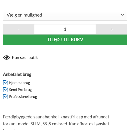
Tylø SaunabænkSLIM asp 59,8 x100-254 cm antal
TILFØJ TIL KURV
Kan ses i butik
Anbefalet brug
Færdigbyggede saunabænke i knastfri asp med afrundet
forkant model SLIM, 59,8 cm bred Kan afkortes i ønsket