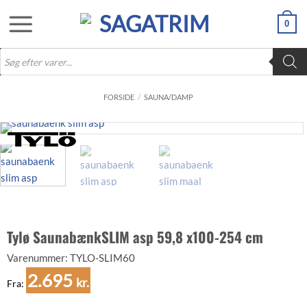
Fortsæt
0
til
indhold
Products
search
FORSIDE
/
SAUNA/DAMP
Tylø SaunabænkSLIM asp 59,8 x100-254 cm
Varenummer:
TYLO-SLIM60
2.695
kr.
Fra: