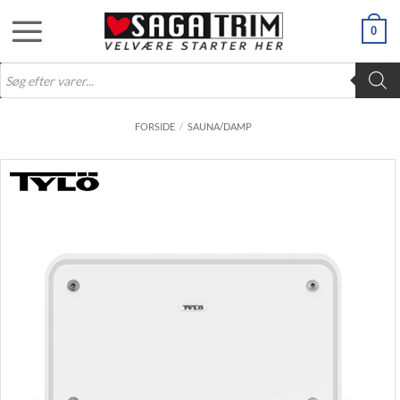
Fortsæt
0
til
indhold
Products
search
FORSIDE
/
SAUNA/DAMP