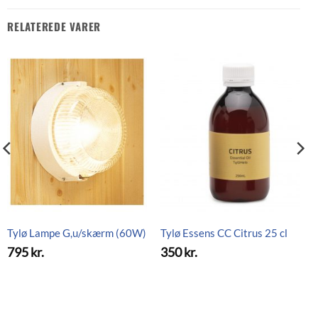
RELATEREDE VARER
Tylø Lampe G,u/skærm (60W)
Tylø Essens CC Citrus 25 cl
795
kr.
350
kr.