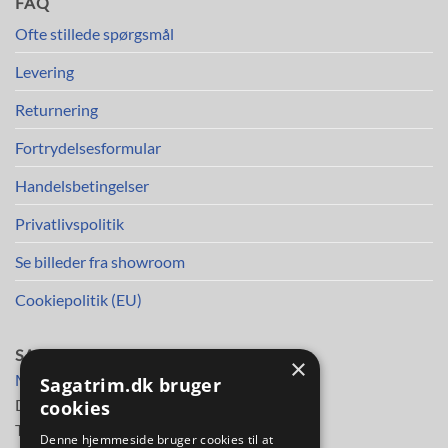
FAQ
Ofte stillede spørgsmål
Levering
Returnering
Fortrydelsesformular
Handelsbetingelser
Privatlivspolitik
Se billeder fra showroom
Cookiepolitik (EU)
SAGA TRIM APS
×
Mileparken 30
Sagatrim.dk bruger
DK-2730 Herlev
cookies
Telefon
38 11 48 11
Denne hjemmeside bruger cookies til at