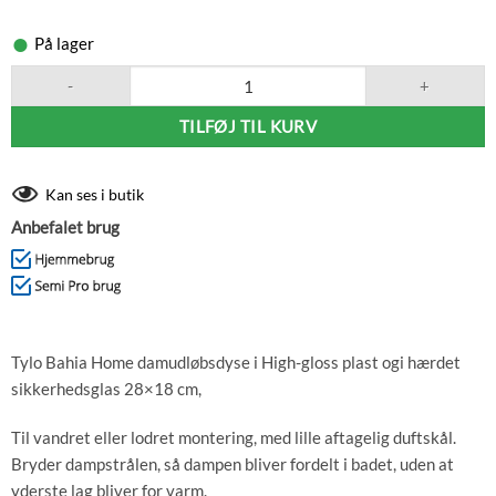
På lager
Tylø Steam Outlet Bahia Home antal
TILFØJ TIL KURV
Kan ses i butik
Anbefalet brug
Tylo Bahia Home damudløbsdyse i High-gloss plast ogi hærdet
sikkerhedsglas 28×18 cm,
Til vandret eller lodret montering, med lille aftagelig duftskål.
Bryder dampstrålen, så dampen bliver fordelt i badet, uden at
yderste lag bliver for varm.