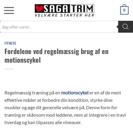
Fortsæt
0
til
indhold
Products
search
FITNESS
Fordelene ved regelmæssig brug af en
motionscykel
Regelmæssig træning på en
motionscykel
er en af de mest
effektive måder at forbedre din kondition, styrke dine
muskler og øge dit generelle velvære på. Denne form for
træning er skånsom mod leddene, nem at integrere i en travl
hverdag og kan tilpasses alle niveauer.