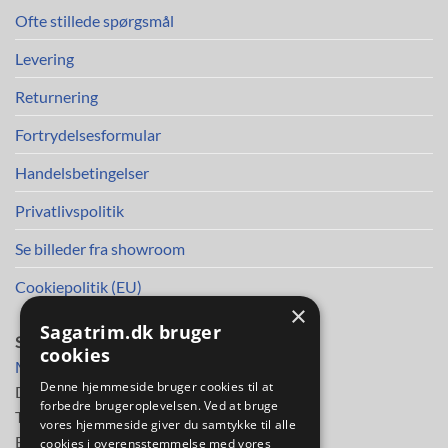
Ofte stillede spørgsmål
Levering
Returnering
Fortrydelsesformular
Handelsbetingelser
Privatlivspolitik
Se billeder fra showroom
Cookiepolitik (EU)
×
Sagatrim.dk bruger
SAGA TRIM APS
cookies
Mileparken 30
Denne hjemmeside bruger cookies til at
DK-2730 Herlev
forbedre brugeroplevelsen. Ved at bruge
Telefon
38 11 48 11
vores hjemmeside giver du samtykke til alle
E-mail:
info@sagatrim.dk
cookies i overensstemmelse med vores