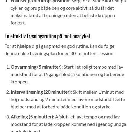
Fokuser på din kropsposition
: Sørg for at sidde korrekt på
cyklen og brug både ben og core aktivt, så du får det
maksimale ud af træningen uden at belaste kroppen
forkert.
En effektiv træningsrutine på motionscykel
For at hjælpe dig i gang med en god rutine, kan du følge
denne enkle træningsplan for en 30-minutters session:
Opvarmning (5 minutter)
: Start i et roligt tempo med lav
modstand for at få gang i blodcirkulationen og forberede
kroppen.
Intervaltræning (20 minutter)
: Skift mellem 1 minut med
høj modstand og 2 minutter med lavere modstand. Dette
hjælper med at forbedre både kondition og styrke.
Afkøling (5 minutter)
: Afslut i et lavt tempo og med lav
modstand for at lade kroppen komme ned i gear og undgå
muskelstivhed.