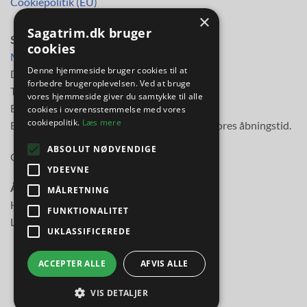
Cookiepolitik (EU)
×
Sagatrim.dk bruger
SAGA TRIM APS
cookies
Mileparken 30
Denne hjemmeside bruger cookies til at
DK-2730 Herlev
forbedre brugeroplevelsen. Ved at bruge
Telefon
38 11 48 11
vores hjemmeside giver du samtykke til alle
E-mail:
info@sagatrim.dk
cookies i overensstemmelse med vores
cookiepolitik.
Læs mere
E-mail besvares normalt inden for 3 timer i vores åbningstid.
ABSOLUT NØDVENDIGE
Cvr-nr: 89613817
YDEEVNE
Åbningstider:
MÅLRETNING
Hverdage kl. 10.00-17.30
FUNKTIONALITET
Lørdag kl. 10.00-14.00
UKLASSIFICEREDE
ACCEPTER ALLE
AFVIS ALLE
VIS DETALJER