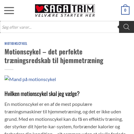
Fortsæt
0
til
indhold
Products
search
MOTIONSCYKEL
Motionscykel – det perfekte
træningsredskab til hjemmetræning
Hvilken motionscykel skal jeg vælge?
En motionscykel er en af de mest populære
træningsmaskiner til hjemmetræning, og det er ikke uden
grund. Med en motionscykel kan du få en effektiv træning,
der styrker dit hjerte-kar-system, forbrænder kalorier og
forbedrer din kondition – alt sammen uden at skulle forlade