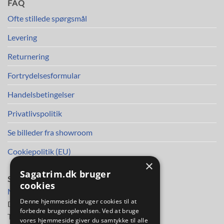
FAQ
Ofte stillede spørgsmål
Levering
Returnering
Fortrydelsesformular
Handelsbetingelser
Privatlivspolitik
Se billeder fra showroom
Cookiepolitik (EU)
×
Sagatrim.dk bruger
SAGA TRIM APS
cookies
Mileparken 30
Denne hjemmeside bruger cookies til at
DK-2730 Herlev
forbedre brugeroplevelsen. Ved at bruge
Telefon
38 11 48 11
vores hjemmeside giver du samtykke til alle