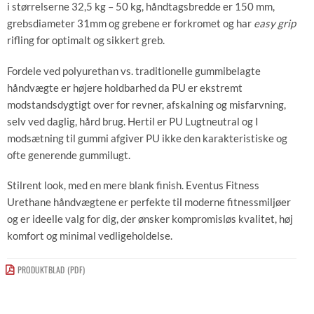
i størrelserne 32,5 kg – 50 kg, håndtagsbredde er 150 mm,
grebsdiameter 31mm og grebene er forkromet og har
easy grip
rifling for optimalt og sikkert greb.
Fordele ved polyurethan vs. traditionelle gummibelagte
håndvægte er højere holdbarhed da PU er ekstremt
modstandsdygtigt over for revner, afskalning og misfarvning,
selv ved daglig, hård brug. Hertil er PU Lugtneutral og I
modsætning til gummi afgiver PU ikke den karakteristiske og
ofte generende gummilugt.
Stilrent look, med en mere blank finish. Eventus Fitness
Urethane håndvægtene er perfekte til moderne fitnessmiljøer
og er ideelle valg for dig, der ønsker kompromisløs kvalitet, høj
komfort og minimal vedligeholdelse.
PRODUKTBLAD (PDF)