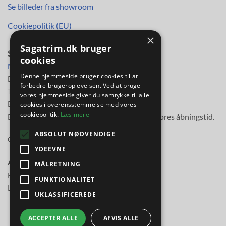
Se billeder fra showroom
Cookiepolitik (EU)
×
Sagatrim.dk bruger
SAGA TRIM APS
cookies
Mileparken 30
Denne hjemmeside bruger cookies til at
DK-2730 Herlev
forbedre brugeroplevelsen. Ved at bruge
Telefon
38 11 48 11
vores hjemmeside giver du samtykke til alle
E-mail:
info@sagatrim.dk
cookies i overensstemmelse med vores
cookiepolitik.
Læs mere
E-mail besvares normalt inden for 3 timer i vores åbningstid.
ABSOLUT NØDVENDIGE
Cvr-nr: 89613817
YDEEVNE
Åbningstider:
MÅLRETNING
Hverdage kl. 10.00-17.30
FUNKTIONALITET
Lørdag kl. 10.00-14.00
UKLASSIFICEREDE
ACCEPTER ALLE
AFVIS ALLE