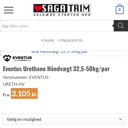
Fortsæt
0
til
indhold
Products
search
FORSIDE
/
FITNESSUDSTYR
Eventus Urethane Håndvægt 32,5-50kg/par
Varenummer:
EVENTUS-
URETH-HV
3.105
kr.
Fra: