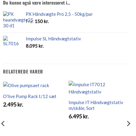
Du kunne også være interesseret i…
PX Håndvægte Pro 2,5 - 50kg/par
Fra:
150
kr.
Impulse SL Håndvægtstativ
8.095
kr.
RELATEREDE VARER
O’live Pump Rack t/12 sæt
Impulse IT Håndvægtstativ
2.495
kr.
m/skåle, Sort
6.495
kr.