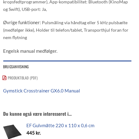
kropsfedtprogrammer),
App-kompatibilitet:
Bluetooth (KinoMap
og Swift),
USB-port:
Ja,
Øvrige funktioner:
Pulsmåling via håndtag eller 5 kHz pulsbælte
(medfølger ikke),
Holder til telefon/tablet,
Transporthjul foran for
nem flytning
Engelsk manual medfølger.
BRUGSANVISNING
PRODUKTBLAD (PDF)
Gymstick Crosstrainer GX6.0 Manual
Du kunne også være interesseret i…
EF Gulvmåtte 220 x 110 x 0,6 cm
445
kr.