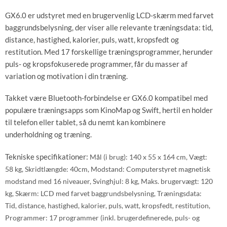
GX6.0 er udstyret med en brugervenlig LCD-skærm med farvet
baggrundsbelysning, der viser alle relevante træningsdata: tid,
distance, hastighed, kalorier, puls, watt, kropsfedt og
restitution. Med 17 forskellige træningsprogrammer, herunder
puls- og kropsfokuserede programmer, får du masser af
variation og motivation i din træning.
Takket være Bluetooth-forbindelse er GX6.0 kompatibel med
populære træningsapps som KinoMap og Swift, hertil en holder
til telefon eller tablet, så du nemt kan kombinere
underholdning og træning.
Tekniske specifikationer:
Mål (i brug):
140 x 55 x 164 cm,
Vægt:
58 kg, Skridtlængde: 40cm,
Modstand:
Computerstyret magnetisk
modstand med 16 niveauer,
Svinghjul:
8 kg,
Maks. brugervægt:
120
kg,
Skærm:
LCD med farvet baggrundsbelysning,
Træningsdata:
Tid, distance, hastighed, kalorier, puls, watt, kropsfedt, restitution,
Programmer:
17 programmer (inkl. brugerdefinerede, puls- og