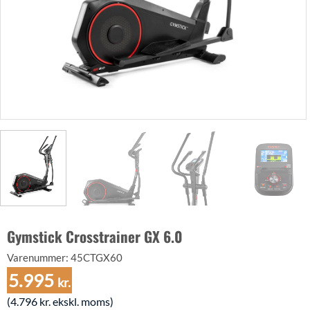
Gymstick Crosstrainer GX 6.0
Varenummer:
45CTGX60
5.995
kr.
(
4.796
kr.
ekskl. moms)