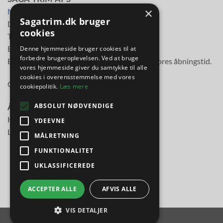
×
Mileparken 30
Sagatrim.dk bruger
DK-2730 Herlev
cookies
Telefon
38 11 48 11
E-mail:
info@sagatrim.dk
Denne hjemmeside bruger cookies til at
forbedre brugeroplevelsen. Ved at bruge
E-mail besvares normalt inden for 3 timer i vores åbningstid.
vores hjemmeside giver du samtykke til alle
cookies i overensstemmelse med vores
Cvr-nr: 89613817
cookiepolitik.
Læs mere
ABSOLUT NØDVENDIGE
Åbningstider:
Hverdage kl. 10.00-17.30
YDEEVNE
Lørdag kl. 10.00-14.00
MÅLRETNING
FUNKTIONALITET
UKLASSIFICEREDE
ACCEPTER ALLE
AFVIS ALLE
VIS DETALJER