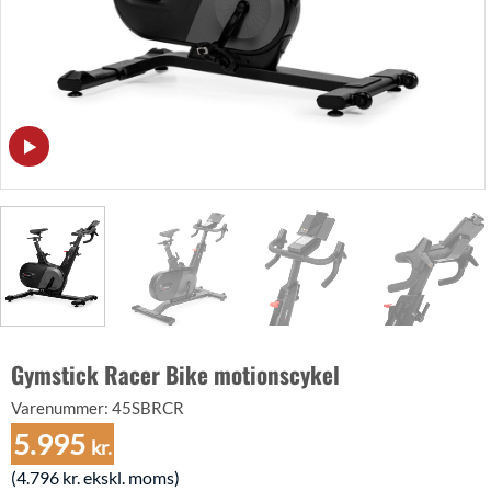
Gymstick Racer Bike motionscykel
Varenummer:
45SBRCR
5.995
kr.
(
4.796
kr.
ekskl. moms)