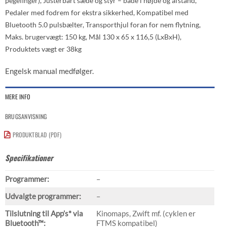
pegefinger),
Justerbart sæde og styr
– både i højde og afstand,
Pedaler med fodrem
for ekstra sikkerhed,
Kompatibel med
Bluetooth 5.0 pulsbælter,
Transporthjul
foran for nem flytning,
Maks. brugervægt:
150 kg, Mål 130 x 65 x 116,5 (LxBxH),
Produktets vægt er 38kg
Engelsk manual medfølger.
MERE INFO
BRUGSANVISNING
PRODUKTBLAD (PDF)
Specifikationer
Programmer:
–
Udvalgte programmer:
–
Tilslutning til App’s* via
Kinomaps, Zwift mf. (cyklen er
Bluetooth™:
FTMS kompatibel)