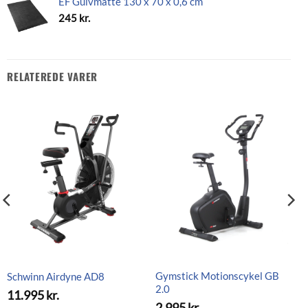
EF Gulvmåtte 130 x 70 x 0,6 cm
245
kr.
RELATEREDE VARER
Gymstick Motionscykel GB
Schwinn Airdyne AD8
2.0
11.995
kr.
2.995
kr.