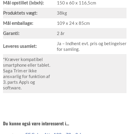
Mål opstillet (lxbxh):
150 x 60 x 116,5cm
Produktets vægt:
38kg
Mål emballage:
109 x 24 x 85cm
Garanti:
2 år
Ja – Indhent evt. pris og betingelser
Leveres usamlet:
for samling.
*Kræver kompatibel
smartphone eller tablet.
Saga Trim er ikke
ansvarlig for funktion af
3. parts App’s og
software.
Du kunne også være interesseret i…