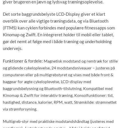
giver brugeren en jævn og lydsvag træningsoplevelse.
Det sorte baggrundsbelyste LCD-Display giver et klart
overblik over alle vigtige træningsdata, og via Bluetooth
(FTMS) kan cyklen forbindes med populære fitnessapps som
Kinomap og Zwift. En integreret holder til mobil eller tablet,
gør det nemt at følge med i både træning og underholdning
undervejs.
Funktioner & fordele:
Magnetisk modstand og remtræk
for stille
og glidende cykeloplevelse,
24 modstandsniveauer
– justeres på
computeren eller på multigrebstyret og vises med både front &
baggear for ægte cykeloplevelse,
LCD-display
med
baggrundsbelysning og Bluetooth-tilslutning,
Kompatibel med
Kinomap & Zwift
for interaktiv træning,
Konsolfunktioner:
tid,
hastighed, distance, kalorier, RPM, watt,
Strømkilde:
strømnettet
via strømforsyning.
Multigreb-styr
med praktiske modstandshåndtag (justeres med