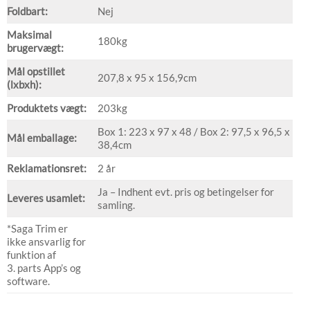
Foldbart:
Nej
Maksimal
180kg
brugervægt:
Mål opstillet
207,8 x 95 x 156,9cm
(lxbxh):
Produktets vægt:
203kg
Box 1: 223 x 97 x 48 / Box 2: 97,5 x 96,5 x
Mål emballage:
38,4cm
Reklamationsret:
2 år
Ja – Indhent evt. pris og betingelser for
Leveres usamlet:
samling.
*Saga Trim er
ikke ansvarlig for
funktion af
3. parts App’s og
software.