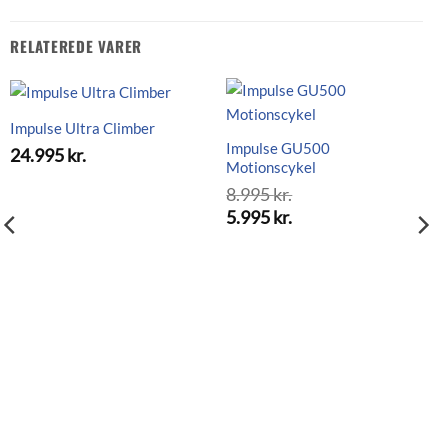
RELATEREDE VARER
Impulse Ultra Climber
Impulse GU500
24.995
kr.
Motionscykel
8.995
kr.
Den
5.995
kr.
oprindelige
Den
pris
aktuelle
var:
pris
8.995 kr..
er:
5.995 kr..