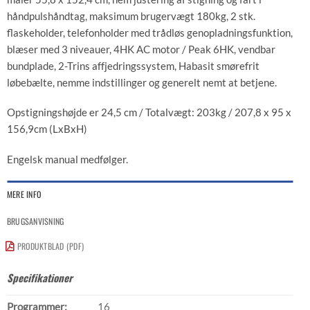
håndpulshåndtag, maksimum brugervægt 180kg, 2 stk.
flaskeholder, telefonholder med trådløs genopladningsfunktion,
blæser med 3 niveauer, 4HK AC motor / Peak 6HK, vendbar
bundplade, 2-Trins affjedringssystem, Habasit smørefrit
løbebælte, nemme indstillinger og generelt nemt at betjene.
Opstigningshøjde er 24,5 cm / Totalvægt: 203kg / 207,8 x 95 x
156,9cm (LxBxH)
Engelsk manual medfølger.
MERE INFO
BRUGSANVISNING
PRODUKTBLAD (PDF)
Specifikationer
Programmer:
16