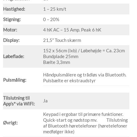
Hastighed:
1 – 25 km/t
Stigning:
0 – 20%
Motor:
4 hK AC – 15 Amp. Peak 6 hK
Display:
21,5″ Touch skærm
152 x 56cm (lxb) / Løbehøjde = Ca. 23cm
Løbeflade:
Bundplade 25mm
Bælte 3,3mm
Håndpulsmålere og trådløs via Bluetooth.
Pulsmåling:
Pulsbælte er ekstraudstyr
Tilslutning til
Ja
App’s* via WIFI:
Keypad i ergobar til primære funktioner.
Quick-start og nødstop mv. Tilslutning
Øvrigt:
af Bluetooth høretelefoner (høretelefoner
medfølger ikke)