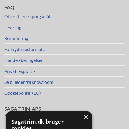
FAQ
Ofte stillede spørgsmål
Levering
Returnering
Fortrydelsesformular
Handelsbetingelser
Privatlivspolitik
Se billeder fra showroom
Cookiepolitik (EU)
SAGA TRIM APS
×
Mileparken 30
Sagatrim.dk bruger
DK-2730 Herlev
cookies