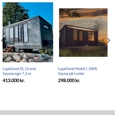
Lapelland XL Grand
Lapelland Mobil L (NM)
Saunavogn 7,3 m
Sauna på trailer
413.000
kr.
298.000
kr.