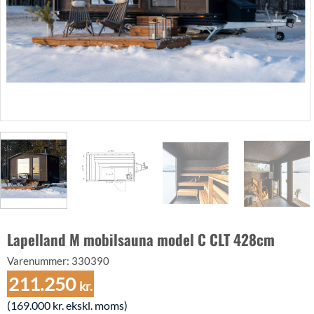
Lapelland M mobilsauna model C CLT 428cm
Varenummer:
330390
211.250
kr.
(
169.000
kr.
ekskl. moms)