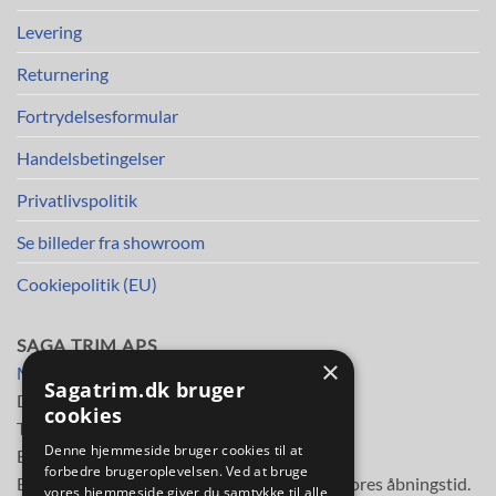
Levering
Returnering
Fortrydelsesformular
Handelsbetingelser
Privatlivspolitik
Se billeder fra showroom
Cookiepolitik (EU)
SAGA TRIM APS
×
Mileparken 30
Sagatrim.dk bruger
DK-2730 Herlev
cookies
Telefon
38 11 48 11
Denne hjemmeside bruger cookies til at
E-mail:
info@sagatrim.dk
forbedre brugeroplevelsen. Ved at bruge
E-mail besvares normalt inden for 3 timer i vores åbningstid.
vores hjemmeside giver du samtykke til alle