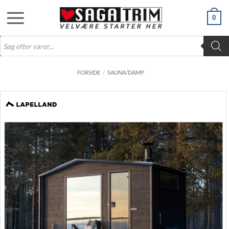
Fortsæt
0
til
indhold
Products
search
FORSIDE
/
SAUNA/DAMP