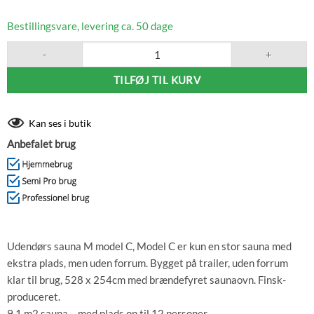
Bestillingsvare, levering ca. 50 dage
Lapelland M mobilsauna model C CLT 428cm antal
TILFØJ TIL KURV
Kan ses i butik
Anbefalet brug
Udendørs sauna M model C, Model C er kun en stor sauna med
ekstra plads, men uden forrum. Bygget på trailer, uden forrum
klar til brug, 528 x 254cm med brændefyret saunaovn. Finsk-
produceret.
9,1 m2 sauna – med plads op til 12 personer.