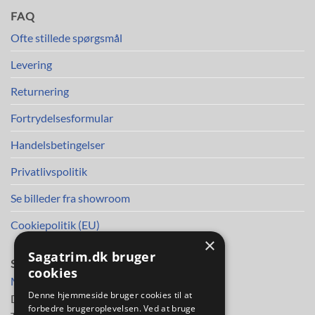
FAQ
Ofte stillede spørgsmål
Levering
Returnering
Fortrydelsesformular
Handelsbetingelser
Privatlivspolitik
Se billeder fra showroom
Cookiepolitik (EU)
×
Sagatrim.dk bruger
SAGA TRIM APS
cookies
Mileparken 30
Denne hjemmeside bruger cookies til at
DK-2730 Herlev
forbedre brugeroplevelsen. Ved at bruge