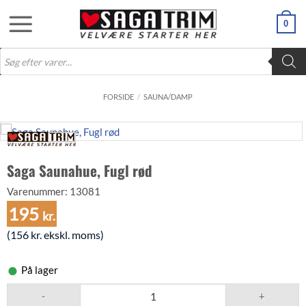
Fortsæt
0
til
indhold
Products
search
FORSIDE
/
SAUNA/DAMP
Saga Saunahue, Fugl rød
Varenummer:
13081
195
kr.
(
156
kr.
ekskl. moms)
På lager
Saga Saunahue, Fugl rød antal