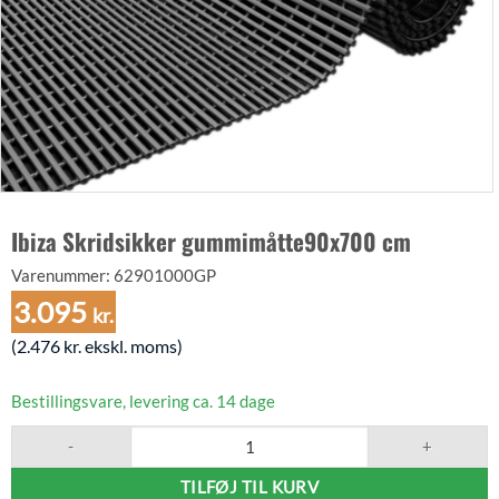
Ibiza Skridsikker gummimåtte90x700 cm
Varenummer:
62901000GP
3.095
kr.
(
2.476
kr.
ekskl. moms)
Bestillingsvare, levering ca. 14 dage
Ibiza Skridsikker gummimåtte90x700 cm antal
TILFØJ TIL KURV