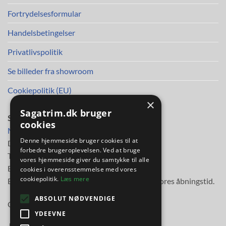
Fortrydelsesformular
Handelsbetingelser
Privatlivspolitik
Se billeder fra showroom
Cookiepolitik (EU)
×
Sagatrim.dk bruger
SAGA TRIM APS
cookies
Mileparken 30
Denne hjemmeside bruger cookies til at
DK-2730 Herlev
forbedre brugeroplevelsen. Ved at bruge
Telefon
38 11 48 11
vores hjemmeside giver du samtykke til alle
E-mail:
info@sagatrim.dk
cookies i overensstemmelse med vores
cookiepolitik.
Læs mere
E-mail besvares normalt inden for 3 timer i vores åbningstid.
ABSOLUT NØDVENDIGE
Cvr-nr: 89613817
YDEEVNE