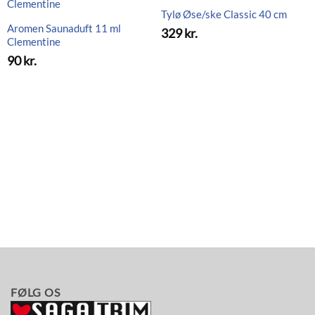
Tylø Øse/ske Classic 40 cm
Aromen Saunaduft 11 ml
329
kr.
Clementine
90
kr.
FØLG OS