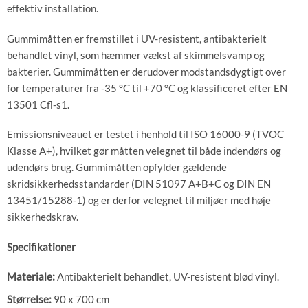
effektiv installation.
Gummimåtten er fremstillet i UV-resistent, antibakterielt
behandlet vinyl, som hæmmer vækst af skimmelsvamp og
bakterier. Gummimåtten er derudover modstandsdygtigt over
for temperaturer fra -35 °C til +70 °C og klassificeret efter EN
13501 Cfl-s1.
Emissionsniveauet er testet i henhold til ISO 16000-9 (TVOC
Klasse A+), hvilket gør måtten velegnet til både indendørs og
udendørs brug. Gummimåtten opfylder gældende
skridsikkerhedsstandarder (DIN 51097 A+B+C og DIN EN
13451/15288-1) og er derfor velegnet til miljøer med høje
sikkerhedskrav.
Specifikationer
Materiale:
Antibakterielt behandlet, UV-resistent blød vinyl.
Størrelse:
90 x 700 cm