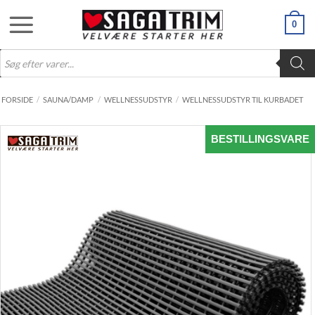
Fortsæt
0
til
indhold
Products
search
FORSIDE
/
SAUNA/DAMP
/
WELLNESSUDSTYR
/
WELLNESSUDSTYR TIL KURBADET
BESTILLINGSVARE