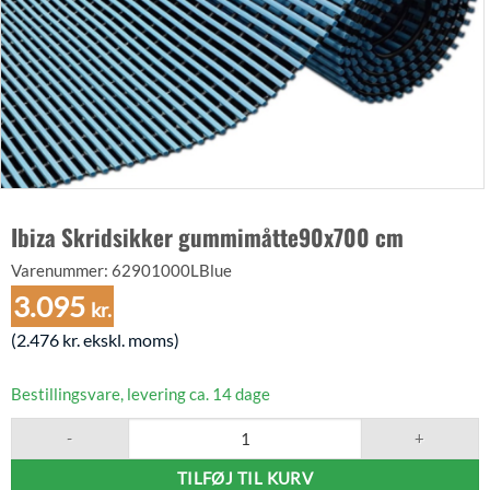
Ibiza Skridsikker gummimåtte90x700 cm
Varenummer:
62901000LBlue
3.095
kr.
(
2.476
kr.
ekskl. moms)
Bestillingsvare, levering ca. 14 dage
Ibiza Skridsikker gummimåtte90x700 cm antal
TILFØJ TIL KURV