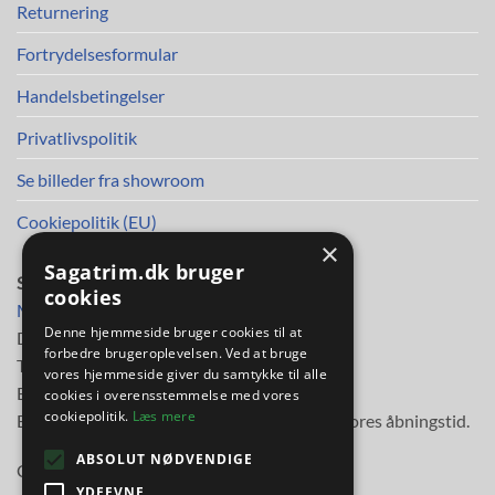
Returnering
Fortrydelsesformular
Handelsbetingelser
Privatlivspolitik
Se billeder fra showroom
Cookiepolitik (EU)
×
Sagatrim.dk bruger
SAGA TRIM APS
cookies
Mileparken 30
Denne hjemmeside bruger cookies til at
DK-2730 Herlev
forbedre brugeroplevelsen. Ved at bruge
Telefon
38 11 48 11
vores hjemmeside giver du samtykke til alle
E-mail:
info@sagatrim.dk
cookies i overensstemmelse med vores
cookiepolitik.
Læs mere
E-mail besvares normalt inden for 3 timer i vores åbningstid.
ABSOLUT NØDVENDIGE
Cvr-nr: 89613817
YDEEVNE