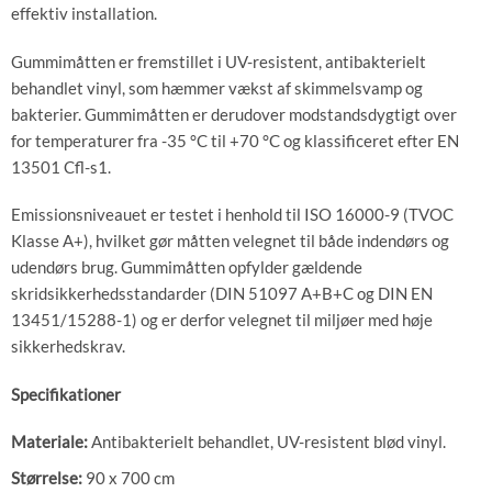
effektiv installation.
Gummimåtten er fremstillet i UV-resistent, antibakterielt
behandlet vinyl, som hæmmer vækst af skimmelsvamp og
bakterier. Gummimåtten er derudover modstandsdygtigt over
for temperaturer fra -35 °C til +70 °C og klassificeret efter EN
13501 Cfl-s1.
Emissionsniveauet er testet i henhold til ISO 16000-9 (TVOC
Klasse A+), hvilket gør måtten velegnet til både indendørs og
udendørs brug. Gummimåtten opfylder gældende
skridsikkerhedsstandarder (DIN 51097 A+B+C og DIN EN
13451/15288-1) og er derfor velegnet til miljøer med høje
sikkerhedskrav.
Specifikationer
Materiale:
Antibakterielt behandlet, UV-resistent blød vinyl.
Størrelse:
90 x 700 cm