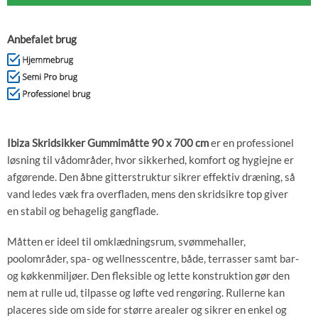
Anbefalet brug
Ibiza Skridsikker Gummimåtte 90 x 700 cm
er en professionel
løsning til vådområder, hvor sikkerhed, komfort og hygiejne er
afgørende. Den åbne gitterstruktur sikrer effektiv dræning, så
vand ledes væk fra overfladen, mens den skridsikre top giver
en stabil og behagelig gangflade.
Måtten er ideel til omklædningsrum, svømmehaller,
poolområder, spa- og wellnesscentre, både, terrasser samt bar-
og køkkenmiljøer. Den fleksible og lette konstruktion gør den
nem at rulle ud, tilpasse og løfte ved rengøring. Rullerne kan
placeres side om side for større arealer og sikrer en enkel og