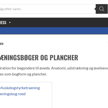
oducts
arch
NESS
HER
ÆNINGSBØGER OG PLANCHER
iration for begyndere til øvede. Anatomi, udstrækning og øvelsesve
es som bogform og plancher.