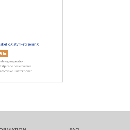
kel og styrketræning
45
kr.
ide og inspiration
taljerede beskrivelser
atomiske illustrationer
FORMATION
FAQ