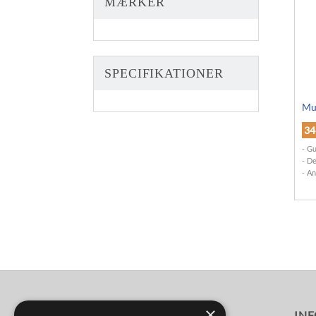
MÆRKER
SPECIFIKATIONER
Mus
3
Gu
De
An
×
FØLG OS
IN