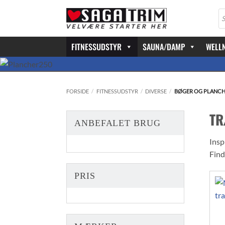
Fortsæt
Pr
til
se
indhold
FITNESSUDSTYR
SAUNA/DAMP
WELL
FORSIDE
/
FITNESSUDSTYR
/
DIVERSE
/
BØGER OG PLANC
TR
ANBEFALET BRUG
Insp
Find
PRIS