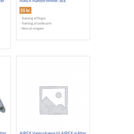
jer
AIREX Håndtrimmer, Blå
55
kr.
Træning af fingre
Træning af underarm
Nem at rengøre
tter
AIREX Vægophæng til AIREX måtter