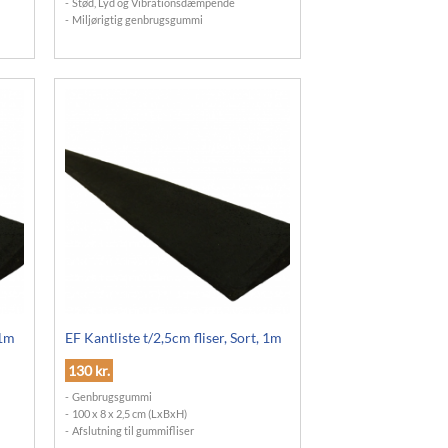
Stød, Lyd og Vibrationsdæmpende
Miljørigtig genbrugsgummi
 1m
EF Kantliste t/2,5cm fliser, Sort, 1m
130
kr.
Genbrugsgummi
100 x 8 x 2,5 cm (LxBxH)
Afslutning til gummifliser