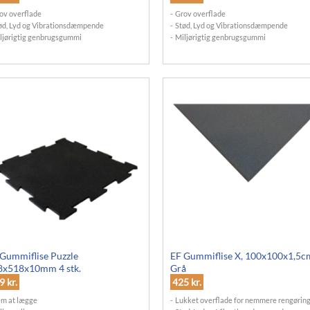
ov overflade
Grov overflade
ød, Lyd og Vibrationsdæmpende
Stød, Lyd og Vibrationsdæmpende
ljørigtig genbrugsgummi
Miljørigtig genbrugsgummi
Gummiflise Puzzle
EF Gummiflise X, 100x100x1,5c
8x518x10mm 4 stk.
Grå
79
kr.
425
kr.
m at lægge
Lukket overflade for nemmere rengørin