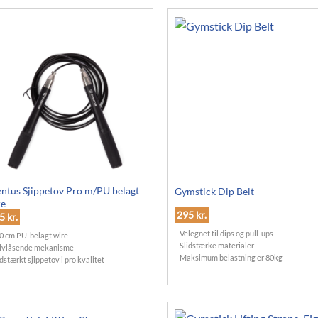
ntus Sjippetov Pro m/PU belagt
Gymstick Dip Belt
re
295
kr.
95
kr.
Velegnet til dips og pull-ups
0 cm PU-belagt wire
Slidstærke materialer
lvlåsende mekanisme
Maksimum belastning er 80kg
idstærkt sjippetov i pro kvalitet