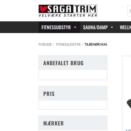
Fortsæt
Pr
til
se
indhold
FITNESSUDSTYR
SAUNA/DAMP
WELL
FORSIDE
/
FITNESSUDSTYR
/
TILBEHØR M.M.
ANBEFALET BRUG
PRIS
MÆRKER