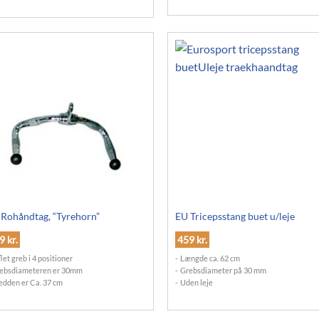
Rohåndtag, “Tyrehorn”
EU Tricepsstang buet u/leje
29
kr.
459
kr.
flet greb i 4 positioner
Længde ca. 62 cm
ebsdiameteren er 30mm
Grebsdiameter på 30 mm
edden er Ca. 37 cm
Uden leje