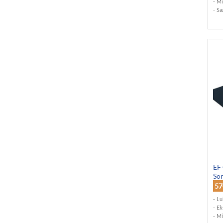
Mi
Sæ
EF
Sor
5
Lu
Ek
Mi