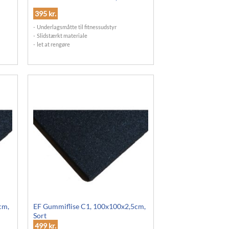
395
kr.
Underlagsmåtte til fitnessudstyr
Slidstærkt materiale
let at rengøre
cm,
EF Gummiflise C1, 100x100x2,5cm,
Sort
499
kr.