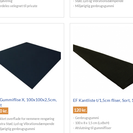
ljøvenlig
Stød, Lyd og Vibrationsdæmpende
rdeles velegnet til private
Miljørigtig genbrugsgummi
 Gummiflise X, 100x100x2,5cm,
EF Kantliste t/1,5cm fliser, Sort,
t
120
kr.
70
kr.
Genbrugsgummi
kket overflade for nemmere rengøring
100 x 8 x 1,5 cm (LxBxH)
stra Stød, Lyd og Vibrationsdæmpende
Afslutning til gummifliser
ljørigtig genbrugsgummi