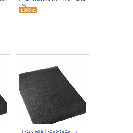
u/øjer
1.395
kr.
m
EF Gulvmåtte 250 x 80 x 0,6 cm