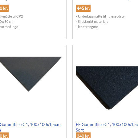
50
kr.
445
kr.
lvmåtte til CP2
Underlagsmåtte til fitnessudstyr
0 x 80 cm
Slidstærkt materiale
mm med logo
let at rengøre
 Gummiflise C1, 100x100x1,5cm,
EF Gummiflise C1, 100x100x1,5
å
Sort
40
kr.
340
kr.