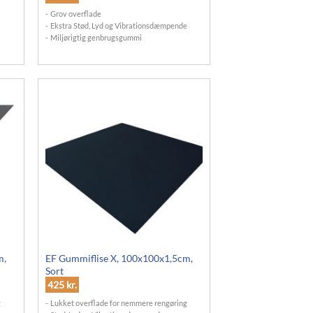
Grov overflade
Ekstra Stød, Lyd og Vibrationsdæmpende
Miljørigtig genbrugsgummi
m,
EF Gummiflise X, 100x100x1,5cm,
Sort
425
kr.
g
Lukket overflade for nemmere rengøring