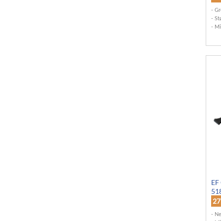
Gr
St
Mi
EF 
51
2
Ne