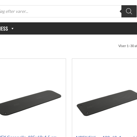
oducts
arch
NESS
Viser 1–30 a