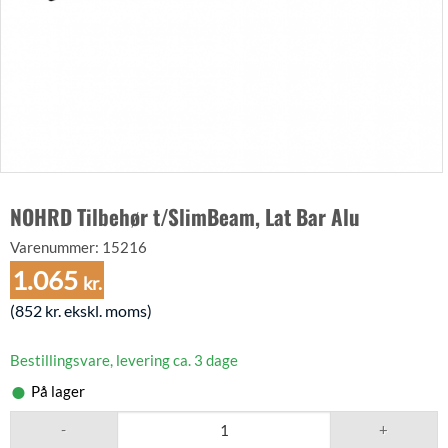
NOHRD Tilbehør t/SlimBeam, Lat Bar Alu
Varenummer:
15216
1.065
kr.
(
852
kr.
ekskl. moms)
Bestillingsvare, levering ca. 3 dage
På lager
NOHRD Tilbehør t/SlimBeam, Lat Bar Alu antal