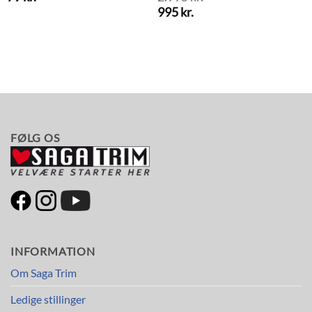
Den
995
kr.
oprindelige
Den
pris
aktuelle
var:
pris
2.995 kr..
er:
995 kr..
FØLG OS
INFORMATION
Om Saga Trim
Ledige stillinger