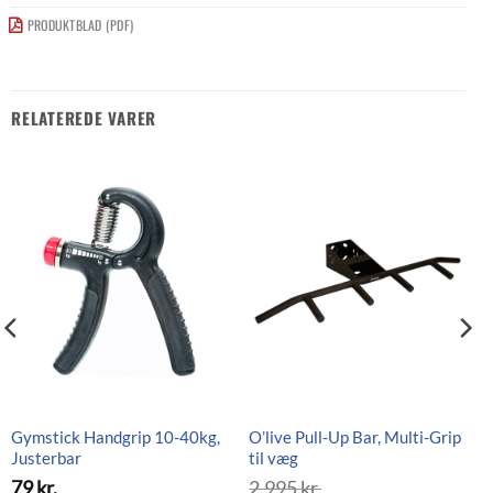
PRODUKTBLAD (PDF)
RELATEREDE VARER
Gymstick Handgrip 10-40kg,
O’live Pull-Up Bar, Multi-Grip
Justerbar
til væg
79
kr.
2.995
kr.